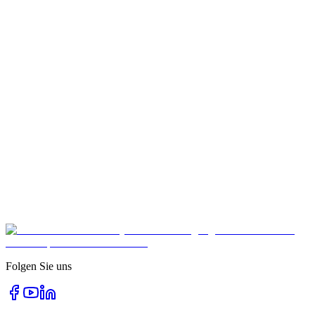
Kontaktieren Sie uns
Fill out the form and we'll get back to you within 24 hours.
Kontakt aufnehmen
24h
Response time
100%
Free advice
DE
Germany wide
Folgen Sie uns